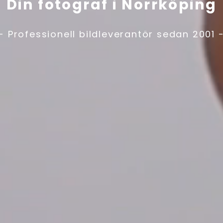
Din fotograf i Norrköping
- Professionell bildleverantör sedan 2001 