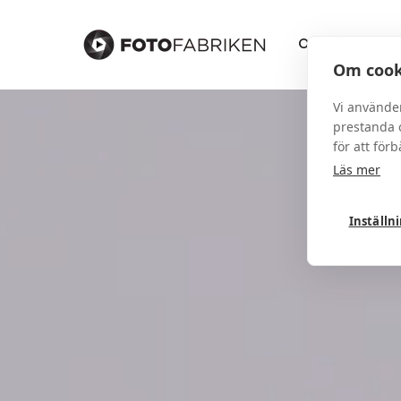
Om
St
Om cook
Vi använde
prestanda o
för att för
Läs mer
Inställn