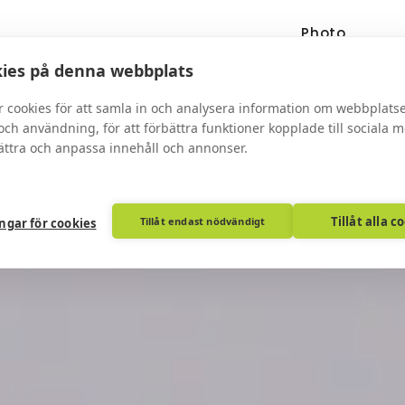
Photo
udio
Bröllopsfotograf
booth
ies på denna webbplats
r cookies för att samla in och analysera information om webbplats
ch användning, för att förbättra funktioner kopplade till sociala 
bättra och anpassa innehåll och annonser.
Tillåt alla c
Tillåt endast nödvändigt
ingar för cookies