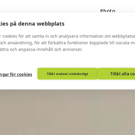
Photo
udio
Bröllopsfotograf
booth
ies på denna webbplats
r cookies för att samla in och analysera information om webbplats
ch användning, för att förbättra funktioner kopplade till sociala 
bättra och anpassa innehåll och annonser.
Tillåt alla c
Tillåt endast nödvändigt
ingar för cookies