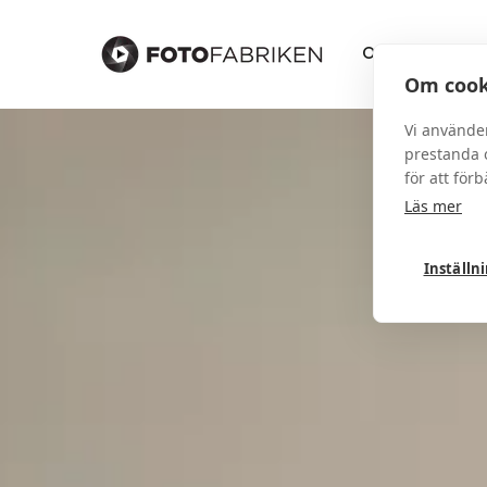
Om
St
Om cook
Vi använde
prestanda o
för att för
Läs mer
Inställn