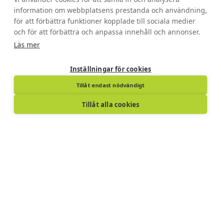
information om webbplatsens prestanda och användning,
för att förbättra funktioner kopplade till sociala medier
och för att förbättra och anpassa innehåll och annonser.
Läs mer
Inställningar för cookies
Tillåt endast nödvändigt
Tillåt alla cookies
Vi har de professionella foto- och
iga
filmutrustning som krävs för att förverkliga
fi
era visioner.
ög
Behöver du filma något ovanifrån på hög
B
höjd? Det löser vi med våra drönare.